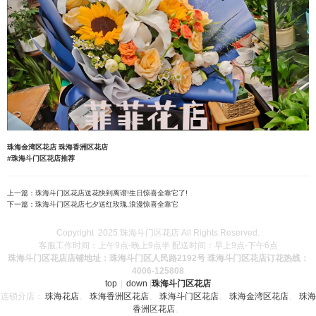
珠海金湾区花店
珠海香洲区花店
#珠海斗门区花店推荐
上一篇：
珠海斗门区花店送花快到离谱!生日惊喜全靠它了!
下一篇：
珠海斗门区花店七夕送红玫瑰,浪漫惊喜全靠它
Copyright 2025 珠海斗门区花店 All Rights Reserved.
客服工作时间：上午9点-晚上9点半 配送时间：早上9点-下午6点
珠海斗门区花店店铺地址：珠海斗门区人民路2192号 珠海斗门区花店订花热线：
4006-125808
top
|
down
|
珠海斗门区花店
连锁分店：
珠海花店
、
珠海香洲区花店
、
珠海斗门区花店
、
珠海金湾区花店
、
珠海
香洲区花店
、