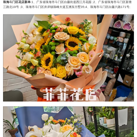
珠海斗门区花店新单
:1、广东省珠海市斗门区白藤街道西江月花园 ;2、广东省珠海市斗门区新青
三路北19号 ;3、珠海市斗门区井岸镇珠峰大道五洲东方墅35;4、珠海市斗门区白藤六路171号;