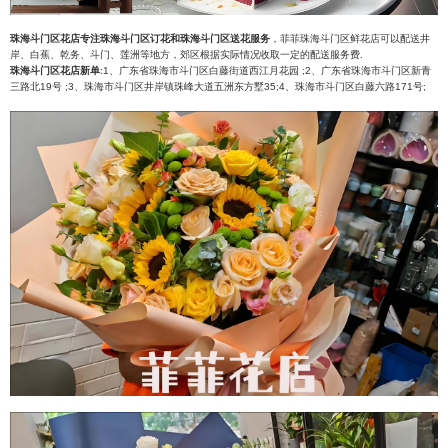
珠海斗门区花店专注珠海斗门区订花和珠海斗门区送花服务
，菲菲珠海斗门区鲜花店可以配送井
岸、白蕉、乾务、斗门、莲洲等地方，郊区根据实际情况收取一定的配送服务费.
珠海斗门区花店新单
:1、广东省珠海市斗门区白藤街道西江月花园 ;2、广东省珠海市斗门区新青
三路北19号 ;3、珠海市斗门区井岸镇珠峰大道五洲东方墅35;4、珠海市斗门区白藤六路171号;