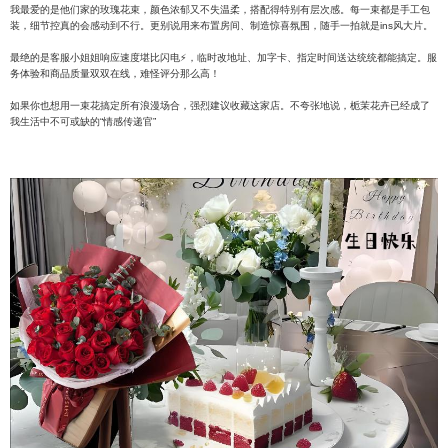
我最爱的是他们家的玫瑰花束，颜色浓郁又不失温柔，搭配得特别有层次感。每一束都是手工包
装，细节控真的会感动到不行。更别说用来布置房间、制造惊喜氛围，随手一拍就是ins风大片。
最绝的是客服小姐姐响应速度堪比闪电⚡️，临时改地址、加字卡、指定时间送达统统都能搞定。服
务体验和商品质量双双在线，难怪评分那么高！
如果你也想用一束花搞定所有浪漫场合，强烈建议收藏这家店。不夸张地说，栀茉花卉已经成了
我生活中不可或缺的“情感传递官”