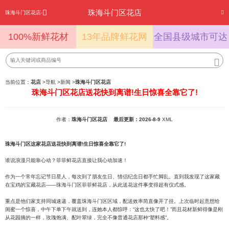
珠海斗门区花店
珠海斗门区花店-
100%新鲜花材
13年品牌鲜花网
全国县级城市可达
当前位置：
花店
>
导航
>
新闻
>
珠海斗门区花店
珠海斗门区花店送花快到离谱!生日惊喜全靠它了!
作者：
珠海斗门区花店
最后更新：2026-8-9
XML
珠海斗门区这家花店送花快到离谱!生日惊喜全靠它了!
谁说浪漫只能靠心动？菲菲鲜花店直接让我心动加速！
作为一个常年忘记节日星人，每次到了朋友生日、情侣纪念日都手忙脚乱。直到我发现了这家藏
在宝鸡的宝藏花店——珠海斗门区菲菲鲜花店，从此送花这件事变得超有仪式感。
重点是他们家支持同城速递，覆盖珠海斗门区区域，配送效率简直像开了挂。上次临时起意想给
闺蜜一个惊喜，中午下单下午就送到，连她本人都惊呼：“这也太快了吧！”而且花材新鲜得像是刚
从花园摘的一样，玫瑰饱满、配叶翠绿，完全不像普通花店那种“塑料感”。