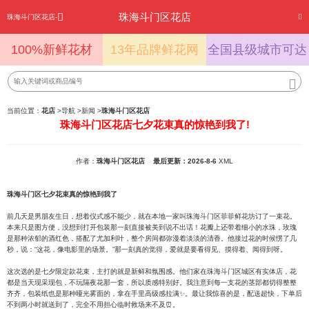
珠海斗门区花店
珠海斗门区花店-
100%新鲜花材
13年品牌鲜花网
全国县级城市可达
当前位置：
花店
>
导航
>
新闻
>
珠海斗门区花店
珠海斗门区花店七夕花束真的惊艳到我了!
作者：
珠海斗门区花店
最后更新：2026-8-6
XML
珠海斗门区七夕花束真的惊艳到我了
前几天是男朋友生日，想着仪式感不能少，就在本地一家叫珠海斗门区菲菲鲜花坊订了一束花。
本来只是图方便，没想到打开包装那一刻直接被美到说不出话！花瓣上还带着细小的水珠，玫瑰
是那种浓郁的酒红色，搭配了尤加利叶，整个房间都弥漫着淡淡的清香。他接过花的时候愣了几
秒，说：“这花，像电影里的场景。”那一刻真的觉得，爱就是要看得见、摸得着、闻得到呀。
这次选的是七夕限定款花束，主打的就是新鲜和氛围感。他们家在珠海斗门区城区有实体店，花
都是当天现采现包，不玩隔夜花那一套，所以质感特别好。我注意到每一支花的茎部都切得整整
齐齐，包装纸也是那种哑光雾面的，拿在手里高级感拉满✨。最让我惊喜的是，配送超快，下单后
不到两小时就送到了，完全不用担心临时救场来不及⏰。