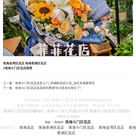
珠海金湾区花店
珠海香洲区花店
#珠海斗门区花店推荐
上一篇：
珠海斗门区花店送货上门_同城鲜花店订花_送红玫瑰最便宜
下一篇：
珠海斗门区花店送花快到离谱!生日惊喜全靠它了!
Copyright 2025 珠海斗门区花店 All Rights Reserved.
客服工作时间：上午9点-晚上9点半 配送时间：早上9点-下午6点
珠海斗门区花店店铺地址：珠海斗门区人民路2192号 珠海斗门区花店订花热线：
4006-125808
top
|
down
|
珠海斗门区花店
连锁分店：
珠海花店
、
珠海香洲区花店
、
珠海斗门区花店
、
珠海金湾区花店
、
珠海
香洲区花店
、