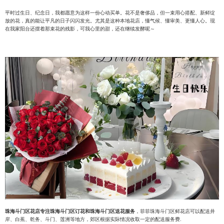
平时过生日、纪念日，我都愿意为这样一份心动买单。花不是奢侈品，但一束用心搭配、新鲜绽
放的花，真的能让平凡的日子闪闪发光。尤其是这种本地花店，懂气候、懂审美、更懂人心。现
在我家阳台还摆着那束花的残影，可我心里的甜，还在继续发酵呢～
珠海斗门区花店专注珠海斗门区订花和珠海斗门区送花服务
，菲菲珠海斗门区鲜花店可以配送井
岸、白蕉、乾务、斗门、莲洲等地方，郊区根据实际情况收取一定的配送服务费.