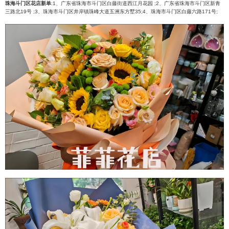
珠海斗门区花店新单
:1、广东省珠海市斗门区白藤街道西江月花园 ;2、广东省珠海市斗门区新青
三路北19号 ;3、珠海市斗门区井岸镇珠峰大道五洲东方墅35;4、珠海市斗门区白藤六路171号;