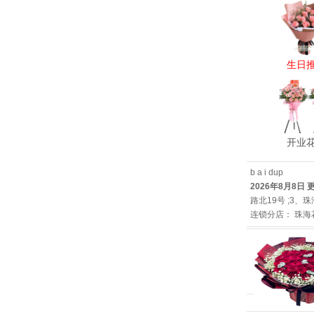
生日
开业
b
a
i
du
p
2026年8月8日 
路北19号 ;3
连锁分店
：
珠海