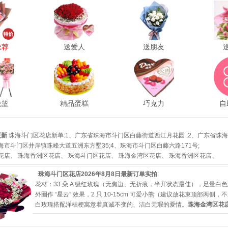
推荐
送爱人
送朋友
花篮
精品蛋糕
巧克力
自
更新
珠海斗门区花店新单
:1、广东省珠海市斗门区白藤街道西江月花园 ;2、广东省珠
、珠海市斗门区井岸镇珠峰大道五洲东方墅35;4、珠海市斗门区白藤六路171号;
花店
、
珠海香洲区花店
、
珠海斗门区花店
、
珠海金湾区花店
、
珠海香洲区花店
、
珠海斗门区花店2026年8月8日最新订单实拍
:
花材：33 朵 A 级红玫瑰（无焦边、无折痕，半开状态最佳），足量白
外圈作 “星云” 效果，2 只 10-15cm 可爱小熊（建议放花束顶部两侧
白玫瑰搭配洋桔梗寓意着真诚不变的、洁白无瑕的爱情。
珠海金湾区花