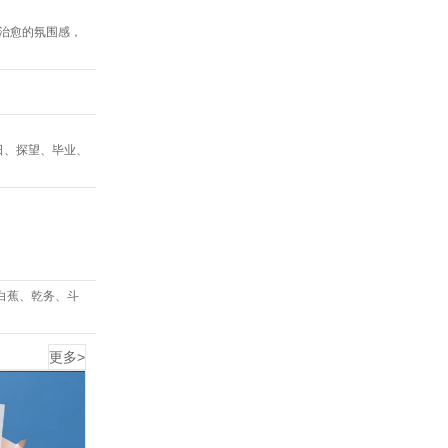
又治愈的氛围感，
日、探望、毕业、
白蕉、乾务、斗
更多>