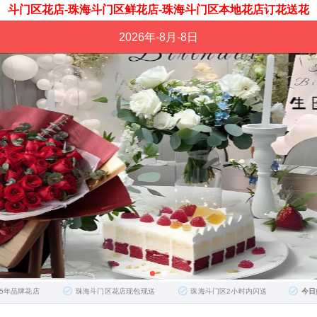
斗门区花店-珠海斗门区鲜花店-珠海斗门区本地花店订花送花
2026年-8月-8日
1·
珠海斗门区花店同城送女朋
2·
珠海斗门区花店同城配送当天送到，
3·
珠海斗门区花店七夕送老婆鲜花实体店，同
4·
珠海斗门区花店本地订花送老婆当天送达，全
5·
珠海斗门区花店结婚纪念日鲜花配送老婆，一束花
6·
珠海斗门区花店生日花束送老婆，同城配送打造专
7·
珠海斗门区花店同城送老婆鲜花上门，一束鲜花承
8·
珠海斗门区花店情人节
9·
珠海斗门区花店鲜
10·
珠海斗门区花店｜同城鲜
10·
口碑非常好的
5年品牌花店
珠海斗门区花店现包现送
珠海斗门区2小时内闪送
今日