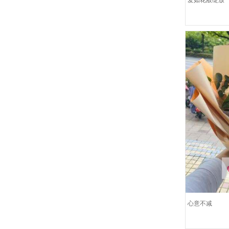
爱如花般绽放
心意不减