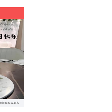
友，可代写卡片
急单订花不用等
城配送全城可达
城极速鲜花速递
纪念岁岁年年相
属生日浪漫惊喜
包日常温柔仪式
红玫瑰花束预定
花速递当天送达
花速递当日送达
珠海斗门区花店
好评89231244条