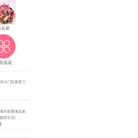
送长辈
助选花
海市斗门区新青三
色满天星围满花束
，不遮挡主花）。
店