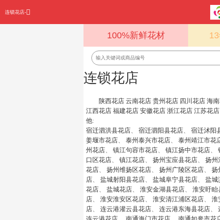
连锁花店-
100%新鲜花材
1
连锁花店
陕西花店
云南花店
贵州花店
四川花店
海南
江西花店
福建花店
安徽花店
浙江花店
江苏花店
他
:
宿迁泗洪县花店
、
宿迁泗阳县花店
、
宿迁沭阳
姜堰市花店
、
泰州泰兴市花店
、
泰州靖江市花
州花店
、
镇江句容市花店
、
镇江扬中市花店
、
口区花店
、
镇江花店
、
扬州宝应县花店
、
扬州
花店
、
扬州维扬区花店
、
扬州广陵区花店
、
扬
店
、
盐城射阳县花店
、
盐城阜宁县花店
、
盐城
花店
、
盐城花店
、
淮安金湖县花店
、
淮安盱眙
店
、
淮安淮安区花店
、
淮安清江浦区花店
、
淮
店
、
连云港灌云县花店
、
连云港东海县花店
、
连云港花店
、
南通海门市花店
、
南通如皋市花