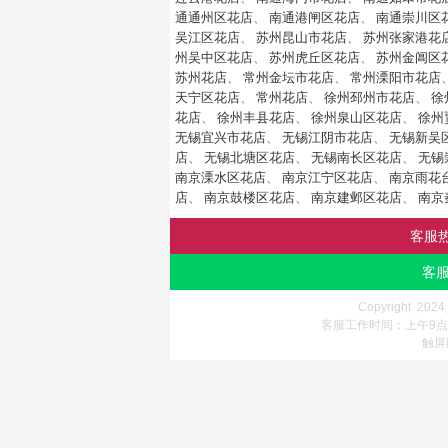
通通州区花店
、
南通港闸区花店
、
南通崇川区
吴江区花店
、
苏州昆山市花店
、
苏州张家港花
州吴中区花店
、
苏州虎丘区花店
、
苏州金阊区
苏州花店
、
常州金坛市花店
、
常州溧阳市花店
天宁区花店
、
常州花店
、
徐州邳州市花店
、
徐
花店
、
徐州丰县花店
、
徐州泉山区花店
、
徐州
无锡宜兴市花店
、
无锡江阴市花店
、
无锡新吴
店
、
无锡北塘区花店
、
无锡南长区花店
、
无锡
南京溧水区花店
、
南京江宁区花店
、
南京雨花
店
、
南京鼓楼区花店
、
南京建邺区花店
、
南京
客服
客服
Copyright 202
客服工作时间：上午9点-
触屏