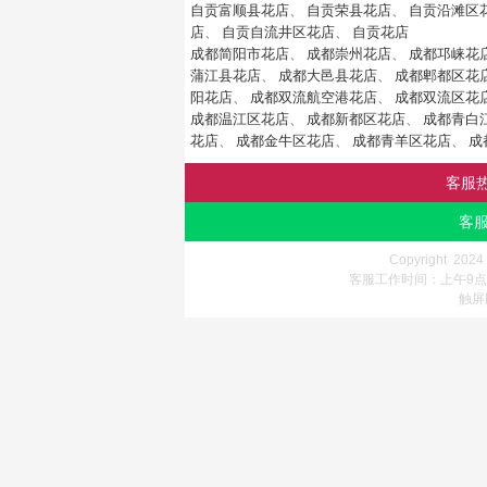
自贡富顺县花店
、
自贡荣县花店
、
自贡沿滩区
店
、
自贡自流井区花店
、
自贡花店
成都简阳市花店
、
成都崇州花店
、
成都邛崃花
蒲江县花店
、
成都大邑县花店
、
成都郫都区花
阳花店
、
成都双流航空港花店
、
成都双流区花
成都温江区花店
、
成都新都区花店
、
成都青白
花店
、
成都金牛区花店
、
成都青羊区花店
、
成
客服
客服
Copyright 202
客服工作时间：上午9点-
触屏