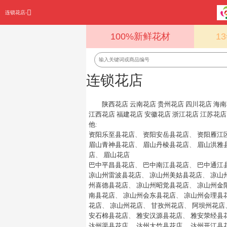
连锁花店-
100%新鲜花材
1
连锁花店
陕西花店
云南花店
贵州花店
四川花店
海南
江西花店
福建花店
安徽花店
浙江花店
江苏花店
他
:
资阳乐至县花店
、
资阳安岳县花店
、
资阳雁江
眉山青神县花店
、
眉山丹棱县花店
、
眉山洪雅
店
、
眉山花店
巴中平昌县花店
、
巴中南江县花店
、
巴中通江
凉山州雷波县花店
、
凉山州美姑县花店
、
凉山
州喜德县花店
、
凉山州昭觉县花店
、
凉山州金
南县花店
、
凉山州会东县花店
、
凉山州会理县
花店
、
凉山州花店
、
甘孜州花店
、
阿坝州花店
安石棉县花店
、
雅安汉源县花店
、
雅安荥经县
达州渠县花店
、
达州大竹县花店
、
达州开江县