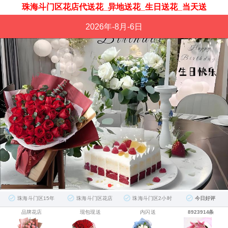
珠海斗门区花店代送花_异地送花_生日送花_当天送
2026年-8月-6日
珠海斗门区15年
珠海斗门区花店
珠海斗门区2小时
今日好评
品牌花店
现包现送
内闪送
8923914条