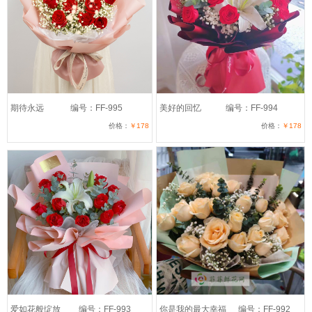
期待永远
编号：FF-995
美好的回忆
编号：FF-994
价格：
￥178
价格：
￥178
爱如花般绽放
编号：FF-993
你是我的最大幸福
编号：FF-992