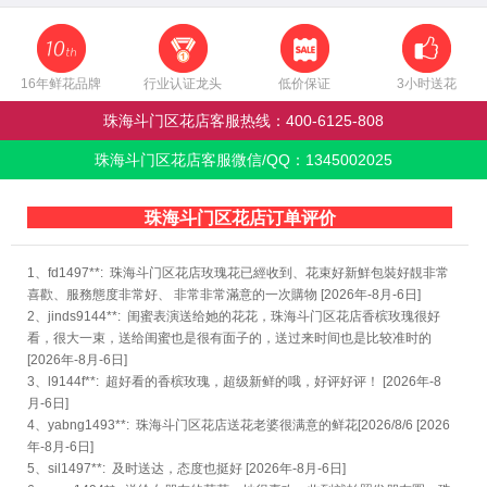
16年鲜花品牌
行业认证龙头
低价保证
3小时送花
珠海斗门区花店客服热线：
400-6125-808
珠海斗门区花店客服微信/QQ：
1345002025
珠海斗门区花店订单评价
1、fd1497**: 珠海斗门区花店玫瑰花已經收到、花束好新鮮包裝好靚非常
喜歡、服務態度非常好、 非常非常滿意的一次購物 [2026年-8月-6日]
2、jinds9144**: 闺蜜表演送给她的花花，珠海斗门区花店香槟玫瑰很好
看，很大一束，送给闺蜜也是很有面子的，送过来时间也是比较准时的
[2026年-8月-6日]
3、l9144f**: 超好看的香槟玫瑰，超级新鲜的哦，好评好评！ [2026年-8
月-6日]
4、yabng1493**: 珠海斗门区花店送花老婆很满意的鲜花[2026/8/6 [2026
年-8月-6日]
5、sil1497**: 及时送达，态度也挺好 [2026年-8月-6日]