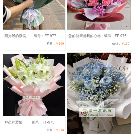
阳光般的微笑
编号：FF-977
您的健康是我的心愿
编号：FF-976
价格：
￥199
价格：
￥139
神圣的爱情
编号：FF-975
价格：
￥216