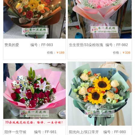
赞美的爱
编号：FF-983
生生世世/33朵粉玫瑰
编号：FF-982
价格：
￥189
价格：
￥336
陪伴一生守候
编号：FF-981
阳光向上/笑口常开
编号：FF-980