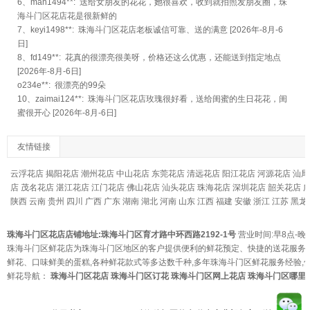
6、man1494**: 送给女朋友的花花，她很喜欢，收到就拍照发朋友圈，珠
海斗门区花店花是很新鲜的
7、keyi1498**: 珠海斗门区花店老板诚信可靠、送的满意 [2026年-8月-6
日]
8、fd149**: 花真的很漂亮很美呀，价格还这么优惠，还能送到指定地点
[2026年-8月-6日]
o234e**: 很漂亮的99朵
10、zaimai124**: 珠海斗门区花店玫瑰很好看，送给闺蜜的生日花花，闺
蜜很开心 [2026年-8月-6日]
友情链接
云浮花店
揭阳花店
潮州花店
中山花店
东莞花店
清远花店
阳江花店
河源花店
汕尾
店
茂名花店
湛江花店
江门花店
佛山花店
汕头花店
珠海花店
深圳花店
韶关花店
陕西
云南
贵州
四川
广西
广东
湖南
湖北
河南
山东
江西
福建
安徽
浙江
江苏
黑龙
珠海斗门区花店店铺地址:珠海斗门区育才路中环西路2192-1号
营业时间:早8点-晚
珠海斗门区鲜花店为珠海斗门区地区的客户提供便利的鲜花预定、快捷的送花服务
鲜花、口味鲜美的蛋糕,各种鲜花款式等多达数千种,多年珠海斗门区鲜花服务经验,
鲜花导航：
珠海斗门区花店
珠海斗门区订花
珠海斗门区网上花店
珠海斗门区哪里