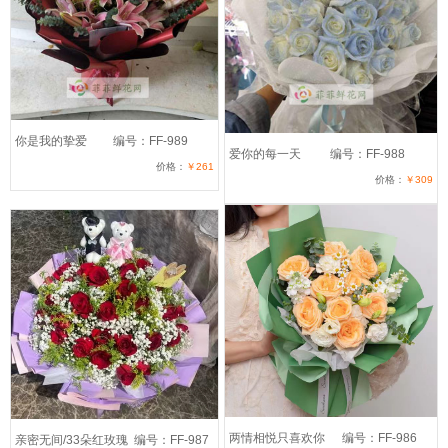
你是我的挚爱
编号：FF-989
爱你的每一天
编号：FF-988
价格：
￥261
价格：
￥309
两情相悦只喜欢你
编号：FF-986
亲密无间/33朵红玫瑰
编号：FF-987