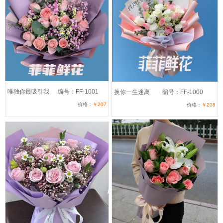
唯独你最吸引我
编号：FF-1001
换你一生迷离
编号：FF-1000
价格：
￥207
价格：
￥208