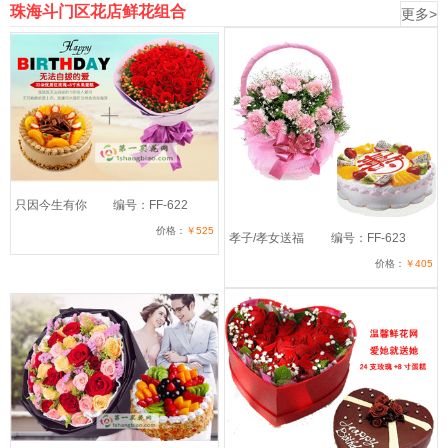
珠海斗门区花店鲜花组合
更多>
只因今生有你
编号：FF-622
价格：
￥525
孝子/孝女送福
编号：FF-623
价格：
￥405