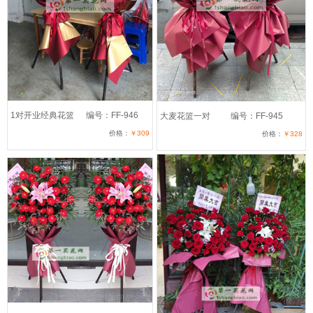
1对开业经典花篮
编号：FF-946
大麦花篮一对
编号：FF-945
价格：
￥309
价格：
￥328