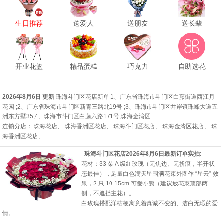
生日推荐
送爱人
送朋友
送长辈
开业花篮
精品蛋糕
巧克力
自助选花
2026年8月6日 更新
珠海斗门区花店新单
:1、广东省珠海市斗门区白藤街道西江月
花园 ;2、广东省珠海市斗门区新青三路北19号 ;3、珠海市斗门区井岸镇珠峰大道五
洲东方墅35;4、珠海市斗门区白藤六路171号;
珠海金湾区
连锁分店
：
珠海花店
、
珠海香洲区花店
、
珠海斗门区花店
、
珠海金湾区花店
、
珠
海香洲区花店
、
珠海斗门区花店2026年8月6日最新订单实拍
:
花材：33 朵 A 级红玫瑰（无焦边、无折痕，半开状
态最佳），足量白色满天星围满花束外圈作 “星云” 效
果，2 只 10-15cm 可爱小熊（建议放花束顶部两
侧，不遮挡主花）。
白玫瑰搭配洋桔梗寓意着真诚不变的、洁白无瑕的爱
情。