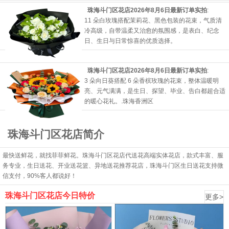
珠海斗门区花店2026年8月6日最新订单实拍
:
11 朵白玫瑰搭配茉莉花、黑色包装的花束，气质清
冷高级，自带温柔又治愈的氛围感，是表白、纪念
日、生日与日常惊喜的优质选择。
珠海斗门区花店2026年8月6日最新订单实拍
:
3 朵向日葵搭配 6 朵香槟玫瑰的花束，整体温暖明
亮、元气满满，是生日、探望、毕业、告白都超合适
的暖心花礼。.
珠海香洲区
珠海斗门区花店简介
最快送鲜花，就找菲菲鲜花。珠海斗门区花店代送花高端实体花店，款式丰富、服
务专业，生日送花、开业送花篮、异地送花推荐花店，珠海斗门区生日送花支持微
信支付，90%客人都说好！
珠海斗门区花店今日特价
更多>