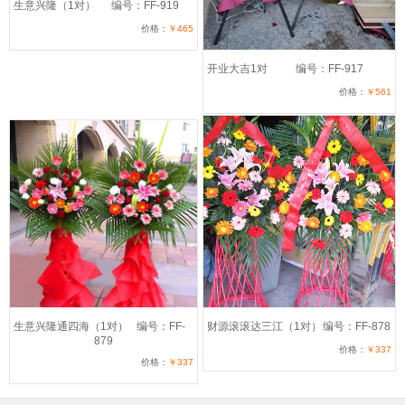
生意兴隆（1对）
编号：FF-919
价格：
￥465
开业大吉1对
编号：FF-917
价格：
￥561
生意兴隆通四海（1对）
编号：FF-
财源滚滚达三江（1对）
编号：FF-878
879
价格：
￥337
价格：
￥337