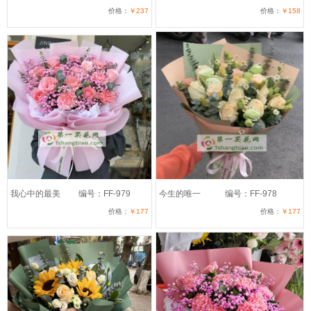
价格：
￥237
价格：
￥158
我心中的最美
编号：FF-979
今生的唯一
编号：FF-978
价格：
￥177
价格：
￥177