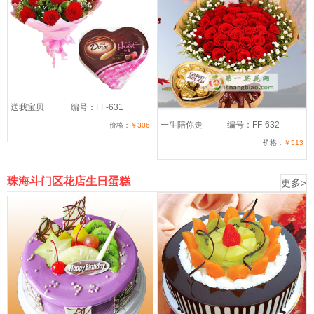
送我宝贝
编号：FF-631
一生陪你走
编号：FF-632
价格：
￥306
价格：
￥513
珠海斗门区花店生日蛋糕
更多>